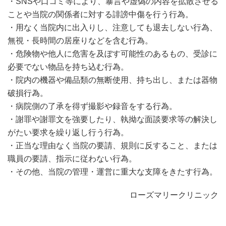
・SNSや口コミ等により、暴言や虚偽の内容を拡散させる
ことや当院の関係者に対する誹謗中傷を行う行為。
・用なく当院内に出入りし、注意しても退去しない行為、
無視・長時間の居座りなどを含む行為。
・危険物や他人に危害を及ぼす可能性のあるもの、受診に
必要でない物品を持ち込む行為。
・院内の機器や備品類の無断使用、持ち出し、または器物
破損行為。
・病院側の了承を得ず撮影や録音をする行為。
・謝罪や謝罪文を強要したり、執拗な面談要求等の解決し
がたい要求を繰り返し行う行為。
・正当な理由なく当院の要請、規則に反すること、または
職員の要請、指示に従わない行為。
・その他、当院の管理・運営に重大な支障をきたす行為。
ローズマリークリニック