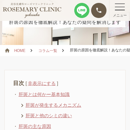
phone
メニュー
肝斑の原因を徹底解説！あなたの疑問を解消します
肝斑の原因を徹底解説！あなたの疑
HOME
コラム一覧
目次
[
非表示にする
]
肝斑とは何かー基本知識
肝斑が発生するメカニズム
肝斑と他のシミの違い
肝斑の主な原因